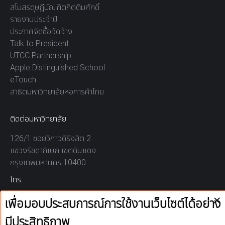
สโมสรดุษฎีบัณฑิตกิตติมศักดิ์
รายงานประจำปี
ประกาศจัดซื้อจัดจ้าง
Talk to President
UTCC Partnership
Apple Distinguished School
eTouch
สาธิตมหาวิทยาลัยหอการค้าไทย
ติดต่อมหาวิทยาลัย
126/1 ซอยวิภาวดีรังสิต 2
แขวงรัชดาภิเษก เขตดินแดง
กรุงเทพมหานคร 10400
โทร:
02-697-6000
เวลาทำการ:
8.30 - 17.00